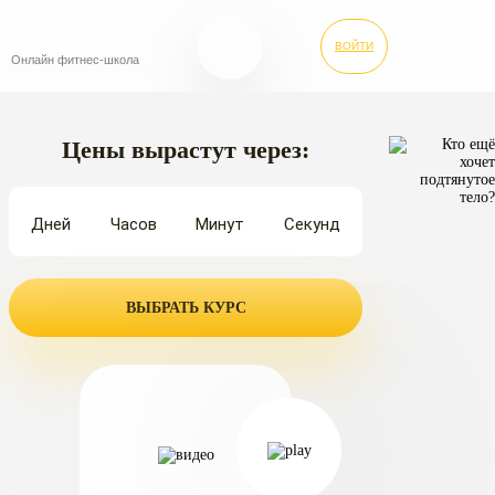
ВОЙТИ
Онлайн
фитнес-школа
Курсы
Цены вырастут через:
Стоимость
Дней
Часов
Минут
Секунд
Тест
на
3
ВЫБРАТЬ КУРС
дня
Статьи