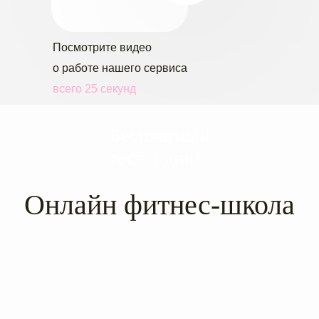
FAQ
Посмотрите видео
Отзывы
о работе нашего сервиса
всего 25 секунд
8
(800)
Бесплатный
7777-
тест 3 дня!
231
Онлайн фитнес-школа
sport@only-
fitnes.ru