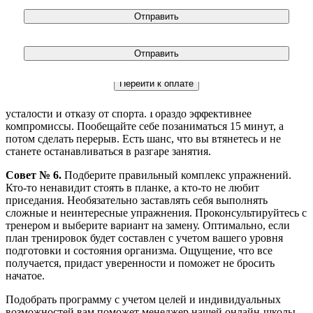
данных в соотвествии с политикой
Совет № 4.
Наденьте спортивную одежду и обувь. Почему это
конфиденцальности
важно для здоровья, мы уже рассказывали. Однако с
Принимаю условия
договора оферты
психологической точки зрения форма для фитнеса тоже
помогает. Во-первых, после переодевания вы вряд ли
Принимаю условия
договора оферты
вернетесь к домашним делам. А во-вторых, спортивная
одежда поможет обрести правильный настрой.
Совет № 5.
Договоритесь с собой. Занятия через силу – путь к
усталости и отказу от спорта. Гораздо эффективнее
компромиссы. Пообещайте себе позаниматься 15 минут, а
потом сделать перерыв. Есть шанс, что вы втянетесь и не
станете останавливаться в разгаре занятия.
Совет № 6.
Подберите правильный комплекс упражнений.
Кто-то ненавидит стоять в планке, а кто-то не любит
приседания. Необязательно заставлять себя выполнять
сложные и неинтересные упражнения. Проконсультируйтесь с
тренером и выберите вариант на замену. Оптимально, если
план тренировок будет составлен с учетом вашего уровня
подготовки и состояния организма. Ощущение, что все
получается, придаст уверенности и поможет не бросить
начатое.
Подобрать программу с учетом целей и индивидуальных
возможностей вам поможет менеджер нашей онлайн-школы.