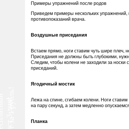
Примеры упражнений после родов
Приведем примеры нескольких упражнений, к
противопоказаний врача.
Воздушные приседания
Встаем прямо, ноги ставим чуть шире плеч, 
Приседания не должны быть глубокими, нужн
Следим, чтобы колени не заходили за носки 
приседаний.
Ягодичный мостик
Тест за 1 рубль!
атный
Лежа на спине, сгибаем колени. Ноги ставим
тест 3 дня!
на пару секунд, а затем медленно опускаемс
Планка