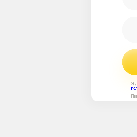
Я 
по
Пр