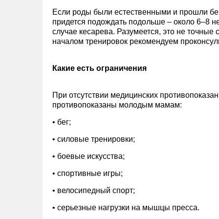
FAQ
Если роды были естественными и прошли без
придется подождать подольше – около 6–8 н
случае кесарева. Разумеется, это не точные 
Отзывы
началом тренировок рекомендуем проконсуль
Какие есть ограничения
8
(800)
При отсутствии медицинских противопоказан
противопоказаны молодым мамам:
7777-
231
• бег;
• силовые тренировки;
sport@only-
• боевые искусства;
fitnes.ru
• спортивные игры;
• велосипедный спорт;
• серьезные нагрузки на мышцы пресса.