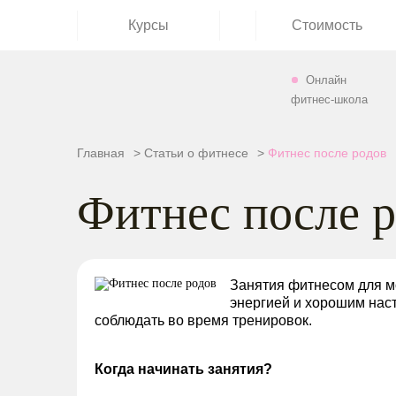
Курсы
Стоимость
Онлайн
Курсы
фитнес-школа
Стоимость
Главная
>
Статьи о фитнесе
>
Фитнес после родов
Фитнес после 
Тест
на
3
дня
Занятия фитнесом для м
энергией и хорошим наст
соблюдать во время тренировок.
Статьи
Когда начинать занятия?