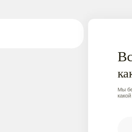
Вс
ка
Мы бе
какой