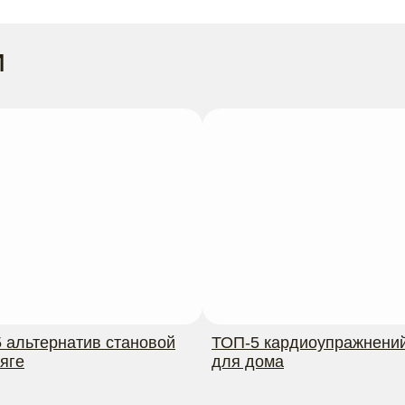
и
5 альтернатив становой
ТОП-5 кардиоупражнени
тяге
для дома