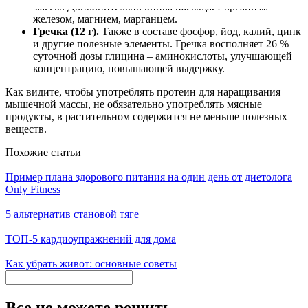
массы. Дополнительно киноа насыщает организм
железом, магнием, марганцем.
Гречка (12 г).
Также в составе фосфор, йод, калий, цинк
и другие полезные элементы. Гречка восполняет 26 %
суточной дозы глицина – аминокислоты, улучшающей
концентрацию, повышающей выдержку.
Как видите, чтобы употреблять протеин для наращивания
мышечной массы, не обязательно употреблять мясные
продукты, в растительном содержится не меньше полезных
веществ.
Похожие статьи
Пример плана здорового питания на один день от диетолога
Only Fitness
5 альтернатив становой тяге
ТОП-5 кардиоупражнений для дома
Как убрать живот: основные советы
Все не можете решить,