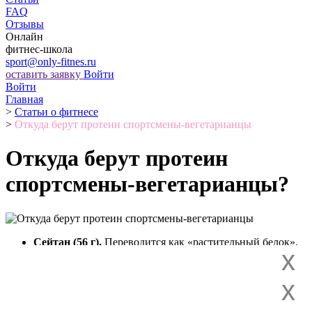
FAQ
Отзывы
Онлайн
фитнес-школа
sport@only-fitnes.ru
оставить заявку
Войти
Войти
Главная
>
Статьи о фитнесе
>
Откуда берут протеин спортсмены-вегетарианцы
Откуда берут протеин
спортсмены-вегетарианцы?
Сейтан (56 г).
Переводится как «растительный белок».
x
Производится из пшеничного белка, используется при
приготовлении многих блюд в качестве полноценной
замены мяса. Кроме очень высокого содержания
x
протеина, сейтан отличает минимальное количество
жиров – всего 4 г.