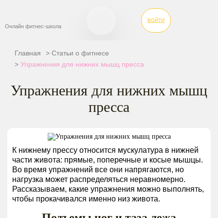
ВОЙТИ
Онлайн
фитнес-школа
Курсы
Главная
>
Статьи о фитнесе
>
Упражнения для нижних мышц пресса
Стоимость
Упражнения для нижних мышц
пресса
Тест
на
3
К нижнему прессу относится мускулатура в нижней
дня
части живота: прямые, поперечные и косые мышцы.
Во время упражнений все они напрягаются, но
нагрузка может распределяться неравномерно.
Статьи
Рассказываем, какие упражнения можно выполнять,
чтобы прокачивался именно низ живота.
Подъемы ног и таза лежа