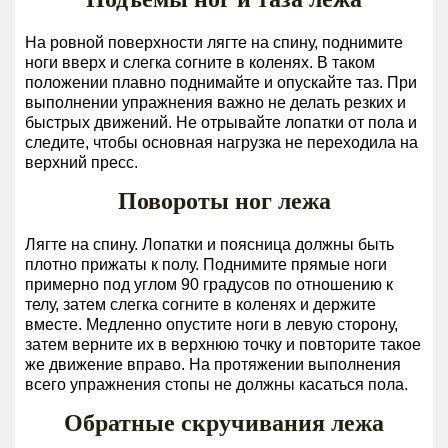
FAQ
На ровной поверхности лягте на спину, поднимите
ноги вверх и слегка согните в коленях. В таком
положении плавно поднимайте и опускайте таз. При
Отзывы
выполнении упражнения важно не делать резких и
быстрых движений. Не отрывайте лопатки от пола и
следите, чтобы основная нагрузка не переходила на
верхний пресс.
8
(800)
Повороты ног лежа
7777-
231
Лягте на спину. Лопатки и поясница должны быть
плотно прижаты к полу. Поднимите прямые ноги
примерно под углом 90 градусов по отношению к
телу, затем слегка согните в коленях и держите
sport@only-
вместе. Медленно опустите ноги в левую сторону,
fitnes.ru
затем верните их в верхнюю точку и повторите такое
же движение вправо. На протяжении выполнения
всего упражнения стопы не должны касаться пола.
Обратные скручивания лежа